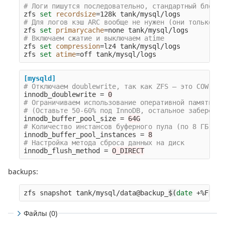
# Логи пишутся последовательно, стандартный блок 1
zfs 
set 
recordsize
=
# Для логов кэш ARC вообще не нужен (они только пи
zfs 
set 
primarycache
=
# Включаем сжатие и выключаем atime
zfs 
set 
compression
=
lz4 tank/mysql/logs

zfs 
set 
atime
=
[mysqld]
innodb_doublewrite
=
0
# Ограничиваем использование оперативной памяти по
innodb_buffer_pool_size
=
64G
innodb_buffer_pool_instances
=
8
innodb_flush_method
=
O_DIRECT
backups:
zfs snapshot tank/mysql/data@backup_
$(
date
 +%F
)
Файлы (0)