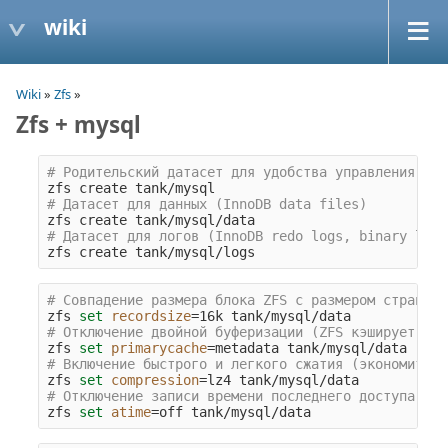
wiki
Wiki
»
Zfs
»
Zfs + mysql
# Родительский датасет для удобства управления
# Датасет для данных (InnoDB data files)
# Датасет для логов (InnoDB redo logs, binary logs
# Совпадение размера блока ZFS с размером страницы
zfs 
set 
recordsize
=
# Отключение двойной буферизации (ZFS кэширует дан
zfs 
set 
primarycache
=
# Включение быстрого и легкого сжатия (экономит ме
zfs 
set 
compression
=
# Отключение записи времени последнего доступа
zfs 
set 
atime
=