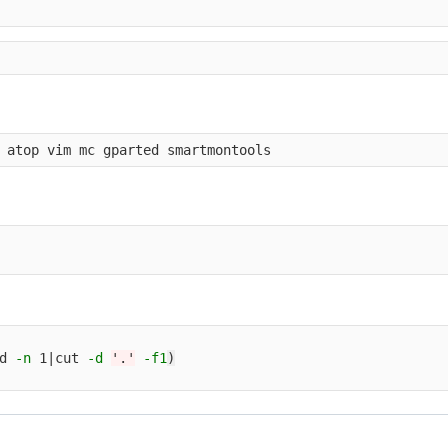
d 
-n
 1|cut 
-d
'.'
-f1
)