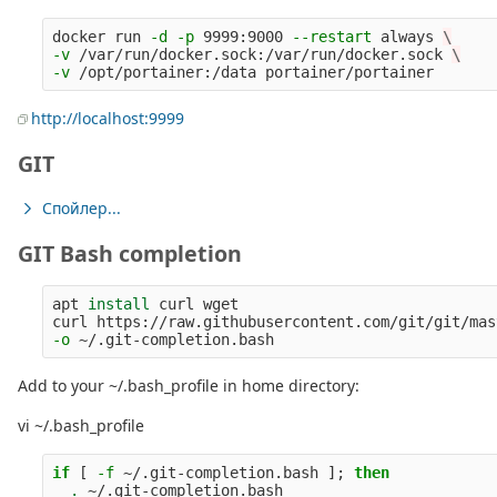
docker run 
-d
-p
 9999:9000 
--restart
 always 
\
-v
 /var/run/docker.sock:/var/run/docker.sock 
\
-v
http://localhost:9999
GIT
Спойлер...
GIT Bash completion
apt 
install 
curl wget

curl https://raw.githubusercontent.com/git/git/mas
-o
Add to your ~/.bash_profile in home directory:
vi ~/.bash_profile
if
[
-f
 ~/.git-completion.bash 
]
;
then
.