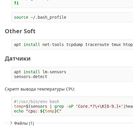
fi
source
Other Soft
apt 
install 
Датчики
apt 
install 
lm-sensors

Скрипт вывода температуры CPU:
#!/usr/bin/env bash
temp
=
$(
sensors | 
grep
-oP
'Core.*?\+\K[0-9.]+'
|hea
echo
"cpu: 
${
temp
}
C"
Файлы (1)