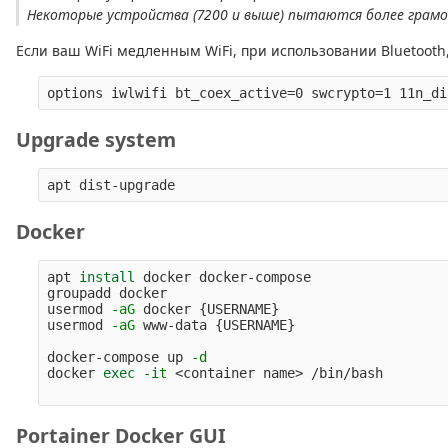
Некоторые устройства (7200 и выше) пытаются более грам
Если ваш WiFi медленным WiFi, при использовании Bluetooth,
Upgrade system
Docker
apt 
install 
docker docker-compose

groupadd docker

usermod 
-aG
 docker 
{
USERNAME
}
usermod 
-aG
 www-data 
{
USERNAME
}
docker-compose up 
-d
docker 
exec
-it
 <container name> /bin/bash

Portainer Docker GUI