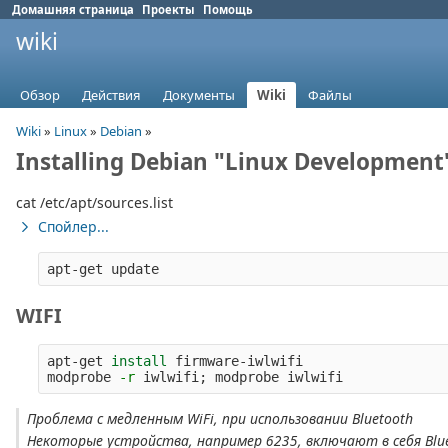
Домашняя страница
Проекты
Помощь
wiki
Обзор
Действия
Документы
Wiki
Файлы
Wiki
»
Linux
»
Debian
»
Installing Debian "Linux Developmen
cat /etc/apt/sources.list
Спойлер...
WIFI
apt-get 
install 
firmware-iwlwifi

modprobe 
-r
 iwlwifi
;
Проблема с медленным WiFi, при использовании Bluetooth
Некоторые устройства, например 6235, включают в себя Blu