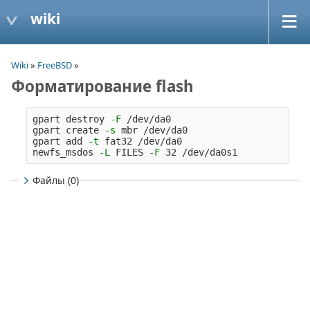
wiki
Wiki
»
FreeBSD
»
Форматирование flash
gpart destroy 
-F
 /dev/da0

gpart create 
-s
 mbr /dev/da0

gpart add 
-t
 fat32 /dev/da0

newfs_msdos 
-L
 FILES 
-F
Файлы (0)