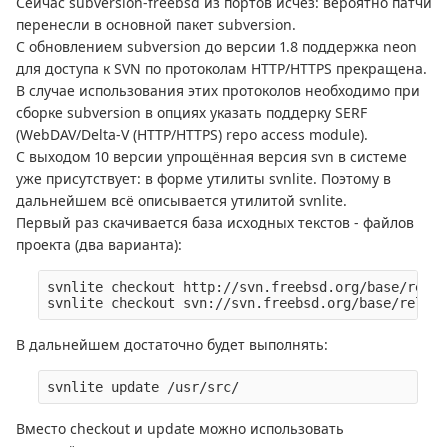
Сейчас subversion-freebsd из портов исчез: вероятно патчи
перенесли в основной пакет subversion.
С обновлением subversion до версии 1.8 поддержка neon
для доступа к SVN по протоколам HTTP/HTTPS прекращена.
В случае использования этих протоколов необходимо при
сборке subversion в опциях указать поддерку SERF
(WebDAV/Delta-V (HTTP/HTTPS) repo access module).
С выходом 10 версии упрощённая версия svn в системе
уже присутствует: в форме утилиты svnlite. Поэтому в
дальнейшем всё описывается утилитой svnlite.
Первый раз скачивается база исходных текстов - файлов
проекта (два варианта):
svnlite checkout http://svn.freebsd.org/base/relen
svnlite checkout svn://svn.freebsd.org/base/releng
В дальнейшем достаточно будет выполнять:
Вместо checkout и update можно использовать