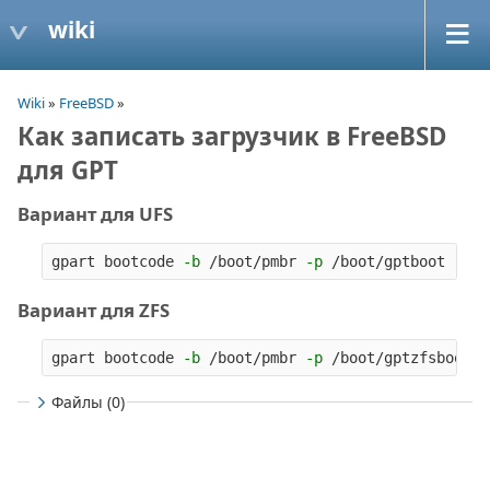
wiki
Wiki
»
FreeBSD
»
Как записать загрузчик в FreeBSD
для GPT
Вариант для UFS
gpart bootcode 
-b
 /boot/pmbr 
-p
 /boot/gptboot 
-i
Вариант для ZFS
gpart bootcode 
-b
 /boot/pmbr 
-p
 /boot/gptzfsboot 
-
Файлы (0)